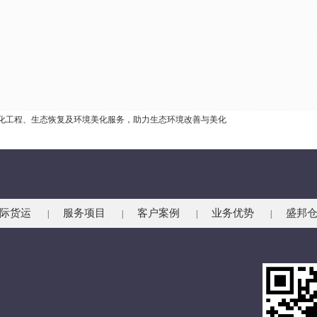
化工程、生态恢复及环境美化服务，助力生态环境改善与美化
际货运
服务项目
客户案例
业务优势
盛邦
|
|
|
|