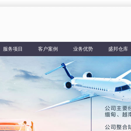
服务项目
客户案例
业务优势
盛邦仓库